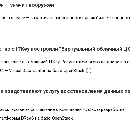
н — значит вооружен
y as a service — гарантия непрерывности ваших бизнес-процесс
тно с ITKey построили “Виртуальный облачный Ц
глашение с компанией ITKey. Результатом этого партнерства с
 — Virtual Data Center на базе OpenStack. […]
ax представляют услугу восстановления данных п
 эксклюзивное соглашение с компанией Hystax о разработке
латформы DRaaS на базе OpenStack.