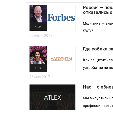
Россия — пок
отказались о
Молчание — знак
SWC?
02 июня 2017
Где собака з
Как защитить св
устройстве не п
26 мая 2017
Нас — с обно
Мы выпустили но
профессионально