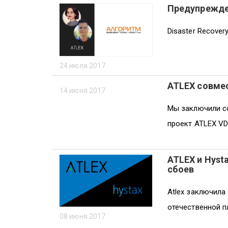
Предупрежде
Disaster Recover
24 июля 2017
ATLEX совмес
14 июня 2017
Мы заключили со
проект ATLEX VDC
ATLEX и Hyst
сбоев
Atlex заключила
отечественной п
08 июня 2017