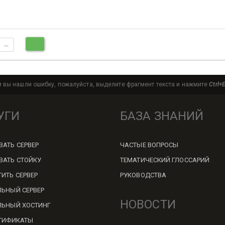
…
20
и вы нашли ошибку, пожалуйста, выделите фрагмент текста и нажмите
Ctrl+
УГИ
БАЗА ЗНАНИЙ
ВАТЬ СЕРВЕР
ЧАСТЫЕ ВОПРОСЫ
ВАТЬ СТОЙКУ
ТЕМАТИЧЕСКИЙ ГЛОССАРИЙ
ИТЬ СЕРВЕР
РУКОВОДСТВА
ЛЬНЫЙ СЕРВЕР
НОВОСТИ
ЛЬНЫЙ ХОСТИНГ
РТИФИКАТЫ