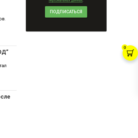
персональных данных
.
ов.
0
ОД”
тал
осле