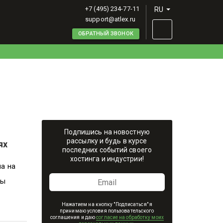
+7 (495) 234-77-11
RU
support@atlex.ru
ОБРАТНЫЙ ЗВОНОК
Подпишись на новостную
рассылку и будь в курсе
ях
последних событий своего
хостинга и индустрии!
ла на
мы
Нажатием на кнопку "Подписаться" я
принимаю условия пользовательского
соглашения и даю
согласие на обработку моих