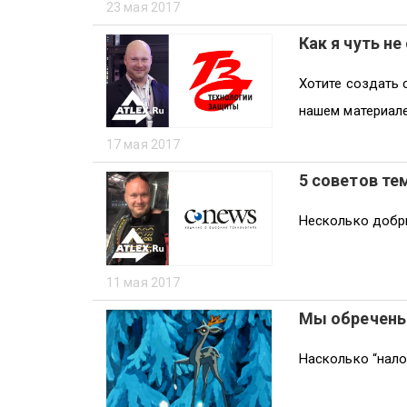
23 мая 2017
Как я чуть н
Хотите создать с
нашем материале
17 мая 2017
5 советов те
Несколько добр
11 мая 2017
Мы обречены:
Насколько “нало