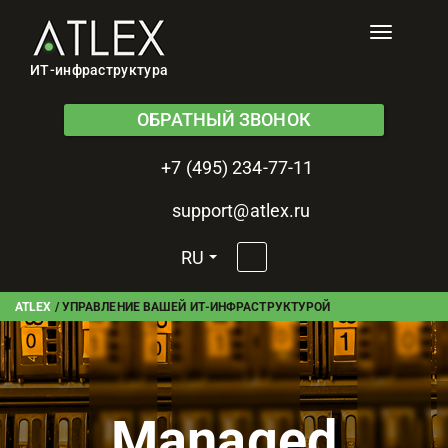
Toggle
navigati
ИТ-инфраструктура
ОБРАТНЫЙ ЗВОНОК
+7 (495) 234-77-11
support@atlex.ru
RU
ATLEX
/
УПРАВЛЕНИЕ ВАШЕЙ ИТ-ИНФРАСТРУКТУРОЙ
Managed