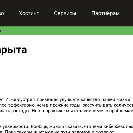
зо
Хостинг
Сервисы
Партнёрам
А
арыта
ет ИТ-индустрия, призваны улучшать качество нашей жизни.
лее эффективно, чем в прежние годы, рассчитывать количес
ращать расходы. Но на практике мы сталкиваемся с проблема
 уязвимости. Вообще, можно сказать, что тема кибербезопа
ов. Пока хакеры ищут новые пути взломов и создают