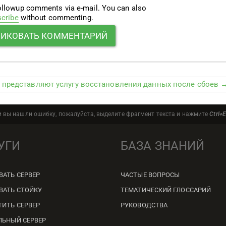
ollowup comments via e-mail. You can also
scribe
without commenting.
x представляют услугу восстановления данных после сбоев 
и вы нашли ошибку, пожалуйста, выделите фрагмент текста и нажмите
Ctrl+E
УГИ
БАЗА ЗНАНИЙ
ВАТЬ СЕРВЕР
ЧАСТЫЕ ВОПРОСЫ
ВАТЬ СТОЙКУ
ТЕМАТИЧЕСКИЙ ГЛОССАРИЙ
ТИТЬ СЕРВЕР
РУКОВОДСТВА
ЛЬНЫЙ СЕРВЕР