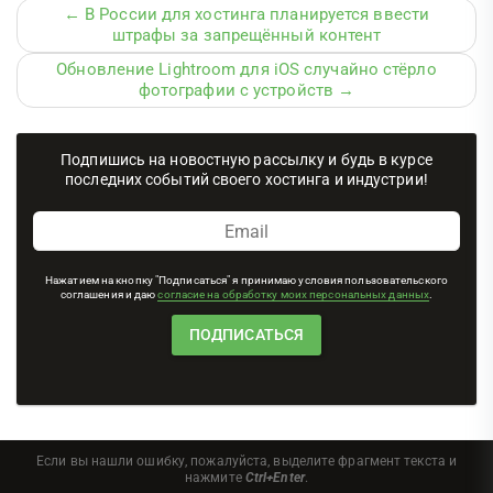
← В России для хостинга планируется ввести
штрафы за запрещённый контент
Обновление Lightroom для iOS случайно стёрло
фотографии с устройств →
Подпишись на новостную рассылку и будь в курсе
последних событий своего хостинга и индустрии!
Нажатием на кнопку "Подписаться" я принимаю условия пользовательского
соглашения и даю
согласие на обработку моих персональных данных
.
Если вы нашли ошибку, пожалуйста, выделите фрагмент текста и
нажмите
Ctrl+Enter
.