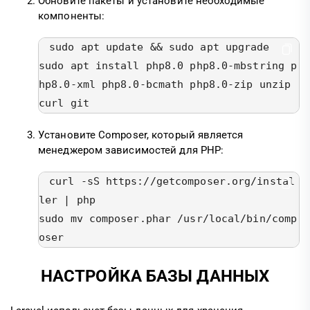
Обновите пакеты и установите необходимые
компоненты:
sudo apt update && sudo apt upgrade

sudo apt install php8.0 php8.0-mbstring p
hp8.0-xml php8.0-bcmath php8.0-zip unzip 
curl git
Установите Composer, который является
менеджером зависимостей для PHP:
curl -sS https://getcomposer.org/instal
ler | php

sudo mv composer.phar /usr/local/bin/comp
oser
НАСТРОЙКА БАЗЫ ДАННЫХ