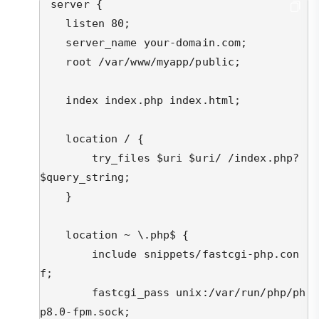
server {

    listen 80;

    server_name your-domain.com;

    root /var/www/myapp/public;

    index index.php index.html;

    location / {

        try_files $uri $uri/ /index.php?
$query_string;

    }

    location ~ \.php$ {

        include snippets/fastcgi-php.con
f;

        fastcgi_pass unix:/var/run/php/ph
p8.0-fpm.sock;
