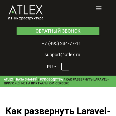
Toggle
navigati
ИТ-инфраструктура
ОБРАТНЫЙ ЗВОНОК
+7 (495) 234-77-11
support@atlex.ru
RU
ATLEX
/
БАЗА ЗНАНИЙ
/
РУКОВОДСТВА
/
КАК РАЗВЕРНУТЬ LARAVEL-
ПРИЛОЖЕНИЕ НА ВИРТУАЛЬНОМ СЕРВЕРЕ
Как развернуть Laravel-