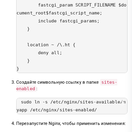
        fastcgi_param SCRIPT_FILENAME $do
cument_root$fastcgi_script_name;

        include fastcgi_params;

    }

    location ~ /\.ht {

        deny all;

    }

}
Создайте символьную ссылку в папке
sites-
enabled
:
sudo ln -s /etc/nginx/sites-available/m
yapp /etc/nginx/sites-enabled/
Перезапустите Nginx, чтобы применить изменения: