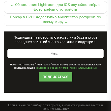
← Обновление Lightroom для iOS случайно стёрло
фотографии с устройств
Пожар в OVH: недоступно множество ресурсов по
всему миру →
Подпишись на новостную рассылку и будь в курсе
последних событий своего хостинга и индустрии!
Нажатием на кнопку "Подписаться" я принимаю условия пользовательского
соглашения и даю
согласие на обработку моих персональных данных
.
Если вы нашли ошибку, пожалуйста, выделите фрагмент текста и
нажмите
Ctrl+Enter
.