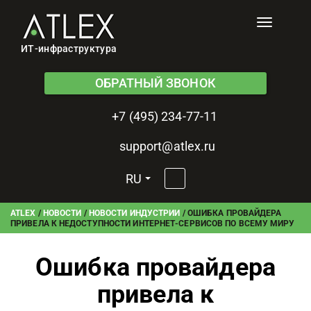
Toggle
navigati
ИТ-инфраструктура
ОБРАТНЫЙ ЗВОНОК
+7 (495) 234-77-11
support@atlex.ru
RU
ATLEX
/
НОВОСТИ
/
НОВОСТИ ИНДУСТРИИ
/
ОШИБКА ПРОВАЙДЕРА
ПРИВЕЛА К НЕДОСТУПНОСТИ ИНТЕРНЕТ-СЕРВИСОВ ПО ВСЕМУ МИРУ
Ошибка провайдера
привела к