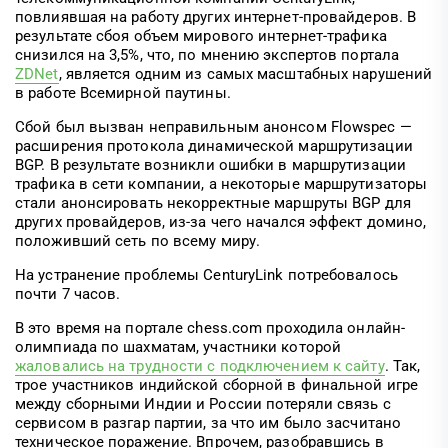
повлиявшая на работу других интернет-провайдеров. В
результате сбоя объем мирового интернет-трафика
снизился на 3,5%, что, по мнению экспертов портала
ZDNet
, является одним из самых масштабных нарушений
в работе Всемирной паутины.
Сбой был вызван неправильным анонсом Flowspec —
расширения протокола динамической маршрутизации
BGP. В результате возникли ошибки в маршрутизации
трафика в сети компании, а некоторые маршрутизаторы
стали анонсировать некорректные маршруты BGP для
других провайдеров, из-за чего начался эффект домино,
положивший сеть по всему миру.
На устранение проблемы CenturyLink потребовалось
почти 7 часов.
В это время на портале chess.com проходила онлайн-
олимпиада по шахматам, участники которой
жаловались на трудности с подключением к сайту
. Так,
трое участников индийской сборной в финальной игре
между сборными Индии и России потеряли связь с
сервисом в разгар партии, за что им было засчитано
техническое поражение. Впрочем, разобравшись в