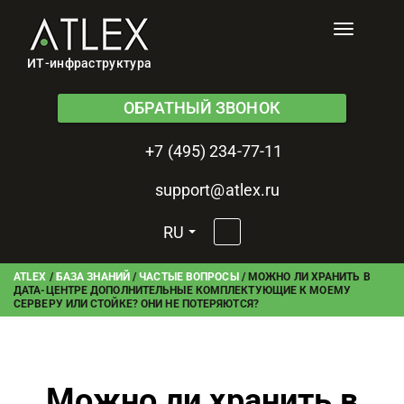
Toggle
navigati
ИТ-инфраструктура
ОБРАТНЫЙ ЗВОНОК
+7 (495) 234-77-11
support@atlex.ru
RU
ATLEX
/
БАЗА ЗНАНИЙ
/
ЧАСТЫЕ ВОПРОСЫ
/
МОЖНО ЛИ ХРАНИТЬ В
ДАТА-ЦЕНТРЕ ДОПОЛНИТЕЛЬНЫЕ КОМПЛЕКТУЮЩИЕ К МОЕМУ
СЕРВЕРУ ИЛИ СТОЙКЕ? ОНИ НЕ ПОТЕРЯЮТСЯ?
Можно ли хранить в