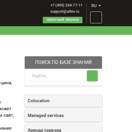
+7 (495) 234-77-11
RU
support@atlex.ru
ОБРАТНЫЙ ЗВОНОК
ПОИСК ПО БАЗЕ ЗНАНИЙ
цина,
Colocation
е
может
м сайт,
Managed services
нание
Аренда сервера