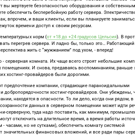
 тут вы жертвуете безопасностью оборудования и собственны
ете обеспечить бесперебойную работу сервера. Электричеств
ак, впрочем, и ваши клиенты, если вы планируете заниматьс
ежуток времени доступ к своим ресурсам.
температурных норм (
от +18 до +24 градусов Цельсия
). В пр
вать перегрев сервера. И ладно бы, только это… Работающий
перспектива жить с “жужжанием” под ухом, - вперед!
 - серверная комната. Их чаще всего строят небольшие комп
помещениях. И снова, предаваясь воспоминаниям, раньше 
ких хостинг-провайдеров были дорогими.
ют предпочтение компании, страдающие параноидальными
 добропорядочности хостинг-провайдеров. Они убеждены, 
нии, находятся в опасности. То ли дело, когда они рядом, в
й сохранности данных в серверном помещении может идти ре
ини-серверную, туда надо поставить, как минимум, промышл
могут отключить на длительное время, а время работы источ
- часами, но не сутками), обеспечить комнату системой
ет значительных финансовых вложений, и все ради пары сер