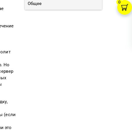
0
Общее
ае
ечение
волит
ы
р. Но
сервер
ных
ы
дку,
ы (если
ли это