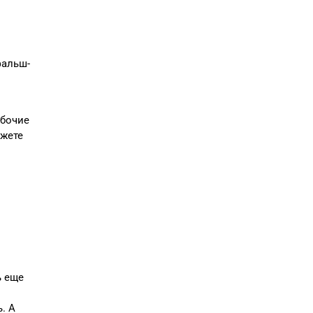
фальш-
абочие
ожете
ь еще
. А