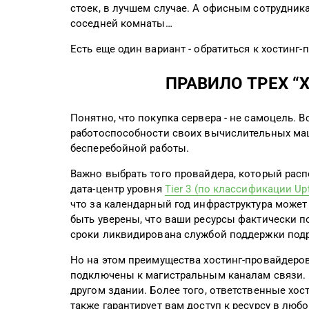
стоек, в лучшем случае. А офисным сотрудник
соседней комнаты…
Есть еще один вариант - обратиться к хостинг
ПРАВИЛО ТРЕХ “Х
Понятно, что покупка сервера - не самоцель.
работоспособности своих вычислительных маш
бесперебойной работы.
Важно выбрать того провайдера, который расп
дата-центр уровня
Tier 3 (по классификации Upti
что за календарный год инфраструктура может
быть уверены, что ваши ресурсы фактически по
сроки ликвидирована службой поддержки под
Но на этом преимущества хостинг-провайдеро
подключены к магистральным каналам связи. Э
другом здании. Более того, ответственные хос
также гарантирует вам доступ к ресурсу в любо