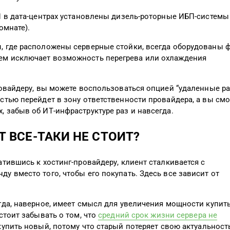
ЧП в дата-центрах установлены дизель-роторные ИБП-системы
омнате).
ы, где расположены серверные стойки, всегда оборудованы 
ем исключает возможность перегрева или охлаждения
провайдеру, вы можете воспользоваться опцией “удаленные р
остью перейдет в зону ответственности провайдера, а вы см
 забыв об ИТ-инфраструктуре раз и навсегда.
 ВСЕ-ТАКИ НЕ СТОИТ?
атившись к хостинг-провайдеру, клиент сталкивается с
у вместо того, чтобы его покупать. Здесь все зависит от
огда, наверное, имеет смысл для увеличения мощности купит
стоит забывать о том, что
средний срок жизни сервера не
купить новый, потому что старый потеряет свою актуальность