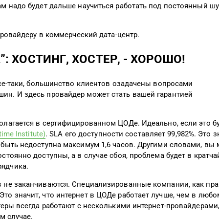
ам надо будет дальше научиться работать под постоянный ш
-провайдеру в коммерческий дата-центр.
”: ХОСТИНГ, ХОСТЕР, - ХОРОШО!
 Все-таки, большинство клиентов озадачены вопросами
ин. И здесь провайдер может стать вашей гарантией
олагается в сертифицированном ЦОДе. Идеально, если это б
me Institute)
. SLA его доступности составляет 99,982%. Это з
 быть недоступна максимум 1,6 часов. Другими словами, вы
стоянно доступны, а в случае сбоя, проблема будет в кратч
рядчика.
в не заканчиваются. Специализированные компании, как пра
то значит, что интернет в ЦОДе работает лучше, чем в любо
теры всегда работают с несколькими интернет-провайдерами,
м случае.