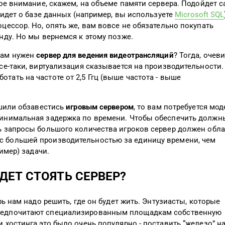
вое внимание, скажем, на объеме памяти сервера. Подойдет 
ь идет о базе данных (например, вы используете
Microsoft SQL
цессор. Но, опять же, вам вовсе не обязательно покупать
нду. Но мы вернемся к этому позже.
вам нужен
сервер для ведения видеотрансляций
? Тогда, очев
се-таки, виртуализация сказывается на производительности.
ать на частоте от 2,5 Ггц (выше частота - выше
ешили обзавестись
игровым сервером
, то вам потребуется мод
минимальная задержка по времени. Чтобы обеспечить должн
ь запросы большого количества игроков сервер должен обл
с большей производительностью за единицу времени, чем
ример) задачи.
УДЕТ СТОЯТЬ СЕРВЕР?
рь нам надо решить, где он будет жить. Энтузиасты, которые
предпочитают специализированным площадкам собственную
 хостинга это было очень популярно - поставить “железо” н