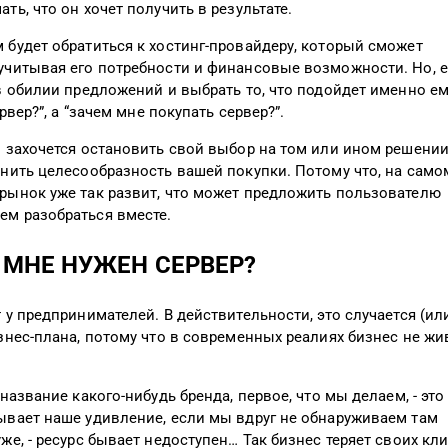
ть, что он хочет получить в результате.
 будет обратиться к хостинг-провайдеру, который сможет
учитывая его потребности и финансовые возможности. Но, 
в обилии предложений и выбрать то, что подойдет именно ем
рвер?”, а “зачем мне покупать сервер?”.
м захочется остановить свой выбор на том или ином решени
енить целесообразность вашей покупки. Потому что, на само
рынок уже так развит, что может предложить пользователю
ем разобраться вместе.
 МНЕ НУЖЕН СЕРВЕР?
 у предпринимателей. В действительности, это случается (ил
знес-плана, потому что в современных реалиях бизнес не жи
название какого-нибудь бренда, первое, что мы делаем, - эт
ывает наше удивление, если мы вдруг не обнаруживаем там
же, - ресурс бывает недоступен… Так бизнес теряет своих кл