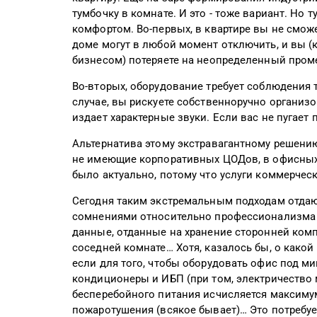
тумбочку в комнате. И это - тоже вариант. Но
комфортом. Во-первых, в квартире вы не смож
доме могут в любой момент отключить, и вы (к
бизнесом) потеряете на неопределенный пром
Во-вторых, оборудование требует соблюдения 
случае, вы рискуете собственноручно организо
издает характерные звуки. Если вас не пугает 
Альтернатива этому экстравагантному решению
не имеющие корпоративных ЦОДов, в офисных 
было актуально, потому что услуги коммерчес
Сегодня таким экстремальным подходам отда
сомнениями относительно профессионализма и
данные, отданные на хранение сторонней компа
соседней комнате… Хотя, казалось бы, о како
если для того, чтобы оборудовать офис под м
кондиционеры и ИБП (при том, электричество 
бесперебойного питания исчисляется максимум 
пожаротушения (всякое бывает)… Это потребу