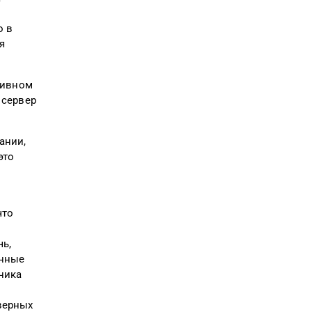
м
о в
я
отивном
 сервер
ании,
это
что
чь,
енные
ника
верных