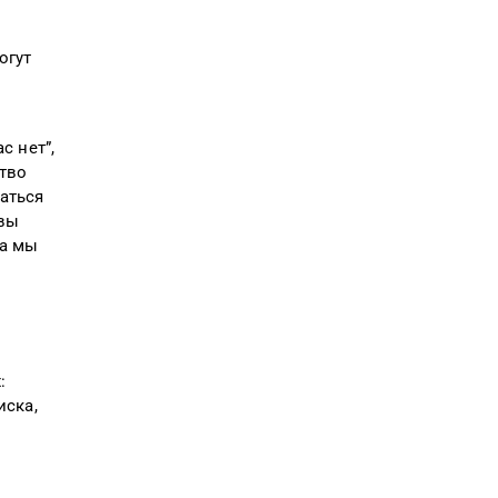
огут
с нет”,
ство
заться
 вы
ра мы
:
иска,