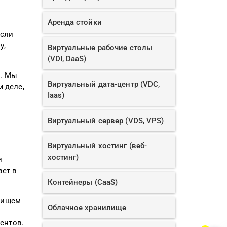
Аренда стойки
если
у,
Виртуальные рабочие столы
(VDI, DaaS)
и. Мы
Виртуальный дата-центр (VDC,
м деле,
Iaas)
Виртуальный сервер (VDS, VPS)
Виртуальный хостинг (веб-
хостинг)
и
вет в
Контейнеры (CaaS)
о ищем
Облачное хранилище
иентов.