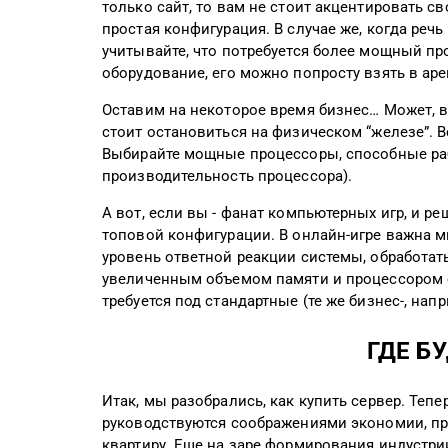
только сайт, то вам не стоит акцентировать с
простая конфигурация. В случае же, когда реч
учитывайте, что потребуется более мощный про
оборудование, его можно попросту взять в аре
Оставим на некоторое время бизнес… Может, 
стоит остановиться на физическом “железе”. В
Выбирайте мощные процессоры, способные работ
производительность процессора).
А вот, если вы - фанат компьютерных игр, и р
топовой конфигурации. В онлайн-игре важна 
уровень ответной реакции системы, обработат
увеличенным объемом памяти и процессором 
требуется под стандартные (те же бизнес-, нап
ГДЕ Б
Итак, мы разобрались, как купить сервер. Тепе
руководствуются соображениями экономии, 
квартиру. Еще на заре формирования индустрии