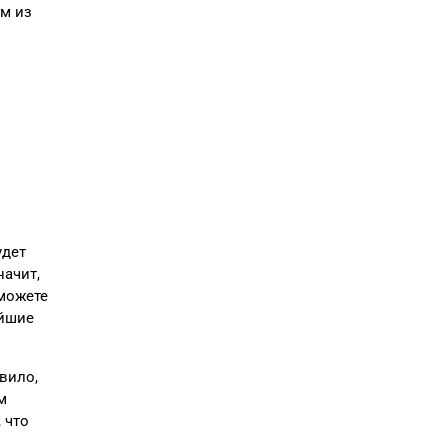
ум из
удет
начит,
 можете
айшие
вило,
м
 что