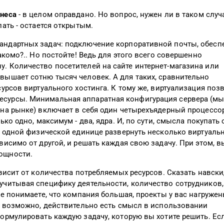
знеса
- в целом оправдано. Но вопрос, нужен ли в таком случ
пать - остается открытым.
андартных задач: подключение корпоративной почты, обесп
акомо?.. Но постойте! Ведь для этого всего совершенно
. Количество посетителей на сайте интернет-магазина или
вышает сотню тысяч человек. А для таких, сравнительно
сурсов виртуального хостинга. К тому же, виртуализация поз
есурсы. Минимальная аппаратная конфигурация сервера (м
 на рынке) включает в себя один четырехъядерный процессо
ько одно, максимум - два, ядра. И, по сути, смысла покупать 
на одной физической единице развернуть несколько виртуаль
висимо от другой, и решать каждая свою задачу. При этом, в
ощности.
ависит от количества потребляемых ресурсов. Сказать навски
учитывая специфику деятельности, количество сотрудников,
же понимаете, что компания большая, проекты у вас нагружен
о, возможно, действительно есть смысл в использовании
формулировать каждую задачу, которую вы хотите решить. Ес