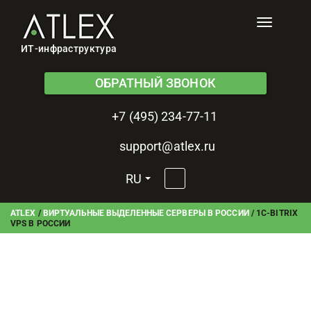
Toggle
navigati
ИТ-инфраструктура
ОБРАТНЫЙ ЗВОНОК
+7 (495) 234-77-11
support@atlex.ru
RU
ATLEX
/
ВИРТУАЛЬНЫЕ ВЫДЕЛЕННЫЕ СЕРВЕРЫ В РОССИИ
/
1C-BITRIX
VPS В РОССИИ
1C-Bitrix VPS в России