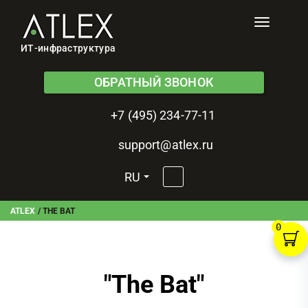
Toggle
navigati
ИТ-инфраструктура
ОБРАТНЫЙ ЗВОНОК
+7 (495) 234-77-11
support@atlex.ru
RU
ATLEX
/
THE BAT
0
"
The Bat
"