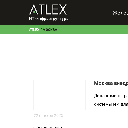
Желе
ИТ-инфраструктура
ATLEX
/
МОСКВА
Москва внедр
Департамент гр
системы ИИ для
22 января 2025
Страница 1из 1