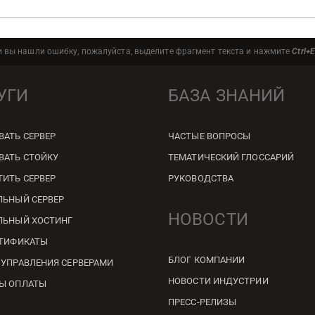
и вы нашли ошибку, пожалуйста, выделите фрагмент текста и нажмите
Ctrl+E
УГИ
БАЗА ЗНАНИЙ
ВАТЬ СЕРВЕР
ЧАСТЫЕ ВОПРОСЫ
ВАТЬ СТОЙКУ
ТЕМАТИЧЕСКИЙ ГЛОССАРИЙ
ТИТЬ СЕРВЕР
РУКОВОДСТВА
ЛЬНЫЙ СЕРВЕР
НОВОСТИ
ЛЬНЫЙ ХОСТИНГ
РТИФИКАТЫ
БЛОГ КОМПАНИИ
 УПРАВЛЕНИЯ СЕРВЕРАМИ
НОВОСТИ ИНДУСТРИИ
Ы ОПЛАТЫ
ПРЕСС-РЕЛИЗЫ