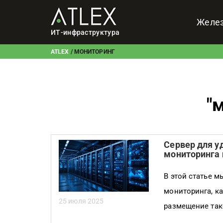
Желе
ИТ-инфраструктура
ATLEX
/
МОНИТОРИНГ
"
м
Сервер для у
мониторинга 
В этой статье м
мониторинга, ка
25 июля 2025
размещение так