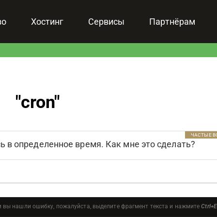
зо
Хостинг
Сервисы
Партнёрам
"
cron
"
ЧАСТЫЕ 
ь в определенное время. Как мне это сделать?
и вы нашли ошибку, пожалуйста, выделите фрагмент текста и нажмите
Ctrl+E