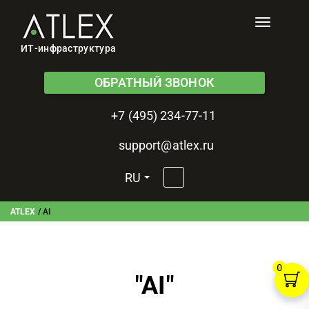
Toggle
navigati
ИТ-инфраструктура
ОБРАТНЫЙ ЗВОНОК
+7 (495) 234-77-11
support@atlex.ru
RU
ATLEX
/
AI
0
"
AI
"