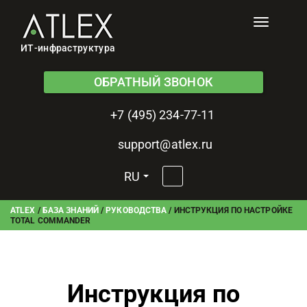
Toggle
navigati
ИТ-инфраструктура
ОБРАТНЫЙ ЗВОНОК
+7 (495) 234-77-11
support@atlex.ru
RU
ATLEX
/
БАЗА ЗНАНИЙ
/
РУКОВОДСТВА
/
ИНСТРУКЦИЯ ПО НАСТРОЙКЕ
TOTAL COMMANDER
Инструкция по