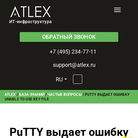
Toggle
navigati
ИТ-инфраструктура
ОБРАТНЫЙ ЗВОНОК
+7 (495) 234-77-11
support@atlex.ru
RU
ATLEX
/
БАЗА ЗНАНИЙ
/
ЧАСТЫЕ ВОПРОСЫ
/
PUTTY ВЫДАЕТ ОШИБКУ
UNABLE TO USE KEY FILE
PuTTY выдает ошибку