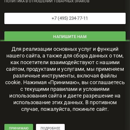
ПОЛИТИКА В ОТНОШЕНИИ ТОВАРНЫХ ЗНАКОВ
+7 (495) 234-77-11
НАПИШИТЕ НАМ
Для реализации основных услуг и функций
ЦОД В РОССИИ
нашего сайта, а также для сбора данных о том,
как посетители взаимодействуют с нашими
сайтом, продуктами и услугами, мы применяем
111024, г. Москва, ул. Авиамоторная, 69
различные инструменты, включая файлы
cookie. Нажимая «Принимаю», вы соглашаетесь
с текущими правилами и условиями
использования сайта и даете разрешение на
использование этих данных. В противном
случае, пожалуйста, покиньте сайт.
ПРИНИМАЮ
ПОДРОБНЕЕ