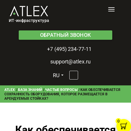
Toggle
navigati
ИТ-инфраструктура
ОБРАТНЫЙ ЗВОНОК
+7 (495) 234-77-11
support@atlex.ru
RU
ATLEX
/
БАЗА ЗНАНИЙ
/
ЧАСТЫЕ ВОПРОСЫ
/
КАК ОБЕСПЕЧИВАЕТСЯ
СОХРАННОСТЬ ОБОРУДОВАНИЯ, КОТОРОЕ РАЗМЕЩАЕТСЯ В
АРЕНДУЕМЫХ СТОЙКАХ?
0
Как обеспечивается